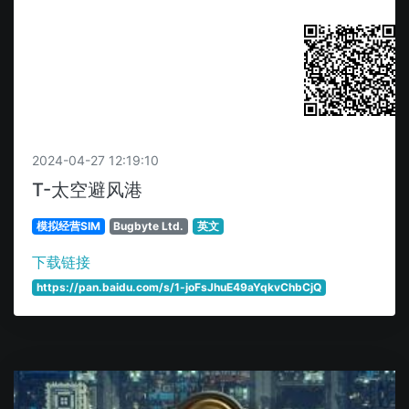
扫码获取
2024-04-27 12:19:10
T-太空避风港
模拟经营SIM
Bugbyte Ltd.
英文
下载链接
https://pan.baidu.com/s/1-joFsJhuE49aYqkvChbCjQ