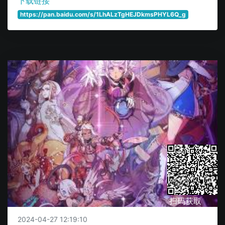
下载链接
https://pan.baidu.com/s/1LhALzTgHEJDkmsPHYL6Q_g
扫码获取
2024-04-27 12:19:10