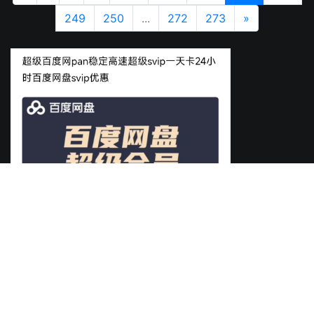
249
250
...
272
273
»