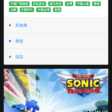
中国广西桂林
厄瓜多尔
波兰华沙
台湾
中国上海
香港
法国
中国华中
中国台湾
亚洲
开发商
-
类型
-
语言
-