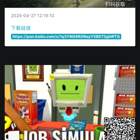
扫码获取
2024-04-27 12:19:10
下载链接
https://pan.baidu.com/s/1q3YMA6RONayY5BD73gbWTQ