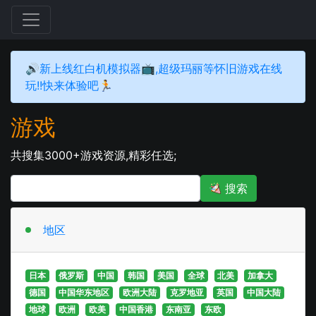
🔊新上线红白机模拟器📺,超级玛丽等怀旧游戏在线
玩!!快来体验吧🏃‍
游戏
共搜集3000+游戏资源,精彩任选;
搜索
地区
-
日本
俄罗斯
中国
韩国
美国
全球
北美
加拿大
德国
中国华东地区
欧洲大陆
克罗地亚
英国
中国大陆
地球
欧洲
欧美
中国香港
东南亚
东欧