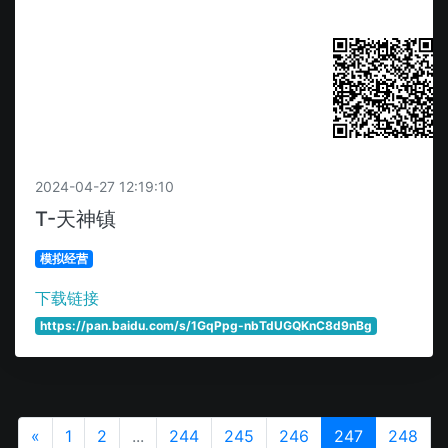
扫码获取
2024-04-27 12:19:10
T-天神镇
模拟经营
下载链接
https://pan.baidu.com/s/1GqPpg-nbTdUGQKnC8d9nBg
«
1
2
...
244
245
246
247
248