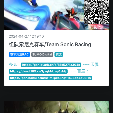
扫码获取
2024-04-27 12:19:10
组队索尼克赛车/Team Sonic Racing
赛车竞速RAC
SUMO Digital
英文
夸克：
---- 天翼：
https://pan.quark.cn/s/18c5271a304c
---- 百度：
https://cloud.189.cn/t/zqMrUvq6zMji
https://pan.baidu.com/s/1mTpkc8hqfl1ox3db4d0SHA