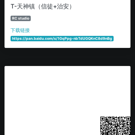
T-天神镇（信徒+治安）
RC studio
下载链接
https://pan.baidu.com/s/1GqPpg-nbTdUGQKnC8d9nBg