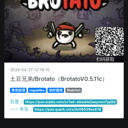
扫码获取
2024-04-27 12:19:10
土豆兄弟/Brotato（BrotatoV0.5.11c）
角色扮演
roguelike
动作游戏
Blobfish
百度：
https://pan.baidu.com/s/1wk-aGautIsOuaymccTjqQQ
---- 夸克：
https://pan.quark.cn/s/dc06529ec678